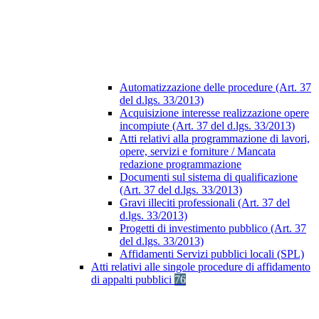
Automatizzazione delle procedure (Art. 37
del d.lgs. 33/2013)
Acquisizione interesse realizzazione opere
incompiute (Art. 37 del d.lgs. 33/2013)
Atti relativi alla programmazione di lavori,
opere, servizi e forniture / Mancata
redazione programmazione
Documenti sul sistema di qualificazione
(Art. 37 del d.lgs. 33/2013)
Gravi illeciti professionali (Art. 37 del
d.lgs. 33/2013)
Progetti di investimento pubblico (Art. 37
del d.lgs. 33/2013)
Affidamenti Servizi pubblici locali (SPL)
Atti relativi alle singole procedure di affidamento
di appalti pubblici
76