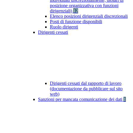
individuati discrezionalmente, titolari di
posizione organizzativa con funzioni
dirigenziali)
12
Elenco posizioni dirigenziali discrezionali
Posti di funzione disponibili
Ruolo dirigenti
Dirigenti cessati
Dirigenti cessati dal rapporto di lavoro
(documentazione da pubblicare sul sito
web)
Sanzioni per mancata comunicazione dei dati
1