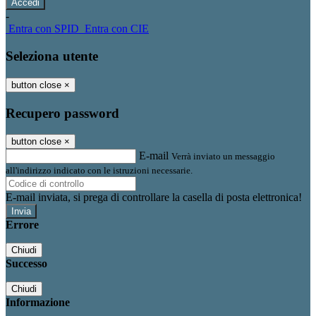
-
Entra con SPID
Entra con CIE
Seleziona utente
button close
×
Recupero password
button close
×
E-mail
Verrà inviato un messaggio
all'indirizzo indicato con le istruzioni necessarie.
E-mail inviata, si prega di controllare la casella di posta elettronica!
Errore
Chiudi
Successo
Chiudi
Informazione