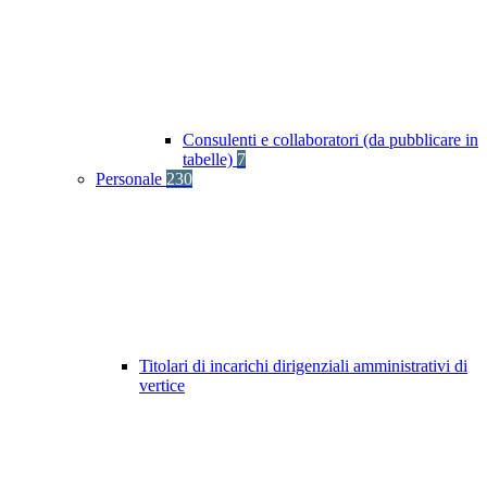
Consulenti e collaboratori (da pubblicare in
tabelle)
7
Personale
230
Titolari di incarichi dirigenziali amministrativi di
vertice