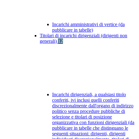
Incarichi amministrativi di vertice (da
pubblicare in tabelle)
Titolari di incarichi dirigenziali (dirigenti non
generali)
12
Incarichi dirigenziali, a qualsiasi titolo
conferiti, ivi inclusi quelli conferiti
discrezionalmente dall'organo di indirizzo
politico senza procedure pubbliche di
selezione e titolari di posizione
organizzativa con funzioni dirigenziali (da
pubblicare in tabelle che distinguano le
seguenti situazioni: dirigenti, dirigenti