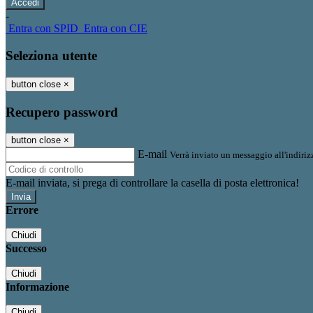
-
Entra con SPID
Entra con CIE
Seleziona utente
button close
×
Recupero password
button close
×
E-mail
Verrà inviato un messaggio all'indirizz
E-mail inviata, si prega di controllare la casella di posta elettronica!
Errore
Chiudi
Successo
Chiudi
Informazione
Chiudi