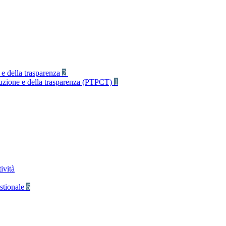
 e della trasparenza
2
rruzione e della trasparenza (PTPCT)
1
ività
stionale
6