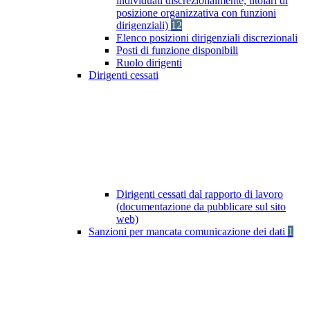
individuati discrezionalmente, titolari di
posizione organizzativa con funzioni
dirigenziali)
12
Elenco posizioni dirigenziali discrezionali
Posti di funzione disponibili
Ruolo dirigenti
Dirigenti cessati
Dirigenti cessati dal rapporto di lavoro
(documentazione da pubblicare sul sito
web)
Sanzioni per mancata comunicazione dei dati
1