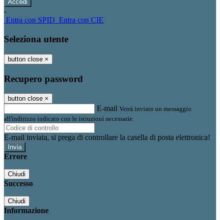
-
Entra con SPID
Entra con CIE
Seleziona utente
button close
×
Recupero password
button close
×
E-mail
Verrà inviato un messaggio
all'indirizzo indicato con le istruzioni necessarie.
E-mail inviata, si prega di controllare la casella di posta elettronica!
Errore
Chiudi
Successo
Chiudi
Informazione