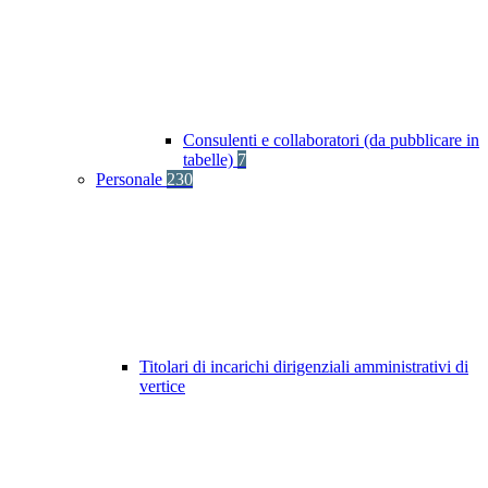
Consulenti e collaboratori (da pubblicare in
tabelle)
7
Personale
230
Titolari di incarichi dirigenziali amministrativi di
vertice