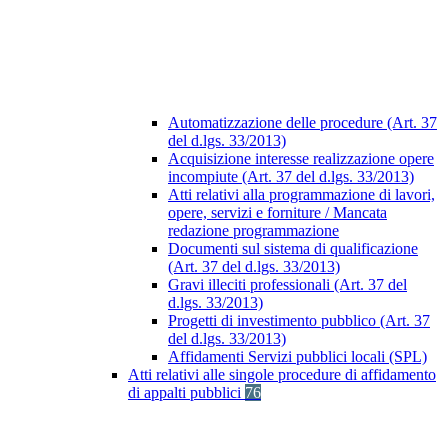
Automatizzazione delle procedure (Art. 37
del d.lgs. 33/2013)
Acquisizione interesse realizzazione opere
incompiute (Art. 37 del d.lgs. 33/2013)
Atti relativi alla programmazione di lavori,
opere, servizi e forniture / Mancata
redazione programmazione
Documenti sul sistema di qualificazione
(Art. 37 del d.lgs. 33/2013)
Gravi illeciti professionali (Art. 37 del
d.lgs. 33/2013)
Progetti di investimento pubblico (Art. 37
del d.lgs. 33/2013)
Affidamenti Servizi pubblici locali (SPL)
Atti relativi alle singole procedure di affidamento
di appalti pubblici
76