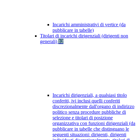
Incarichi amministrativi di vertice (da
pubblicare in tabelle)
Titolari di incarichi dirigenziali (dirigenti non
generali)
12
Incarichi dirigenziali, a qualsiasi titolo
conferiti, ivi inclusi quelli conferiti
discrezionalmente dall'organo di indirizzo
politico senza procedure pubbliche di
selezione e titolari di posizione
organizzativa con funzioni dirigenziali (da
pubblicare in tabelle che distinguano le
seguenti situazioni: dirigenti, dirigenti