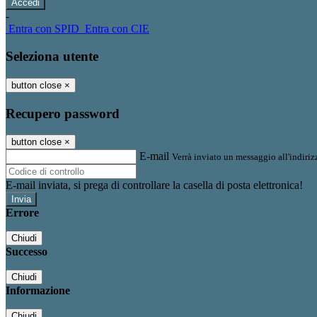
-
Entra con SPID
Entra con CIE
Seleziona utente
button close
×
Recupero password
button close
×
E-mail
Verrà inviato un messaggio all'indirizz
E-mail inviata, si prega di controllare la casella di posta elettronica!
Errore
Chiudi
Successo
Chiudi
Informazione
Chiudi