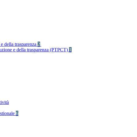
 e della trasparenza
2
rruzione e della trasparenza (PTPCT)
1
ività
stionale
6