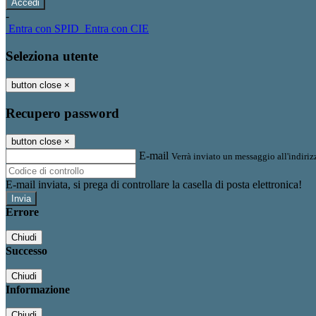
-
Entra con SPID
Entra con CIE
Seleziona utente
button close
×
Recupero password
button close
×
E-mail
Verrà inviato un messaggio all'indirizz
E-mail inviata, si prega di controllare la casella di posta elettronica!
Errore
Chiudi
Successo
Chiudi
Informazione
Chiudi