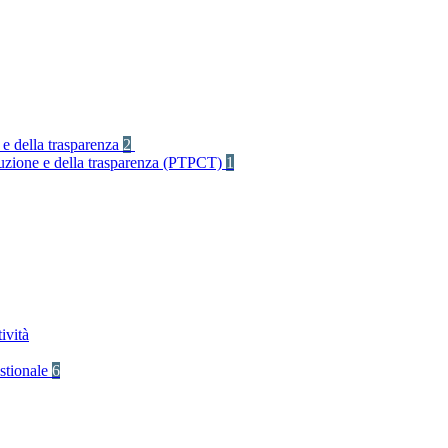
 e della trasparenza
2
rruzione e della trasparenza (PTPCT)
1
ività
stionale
6