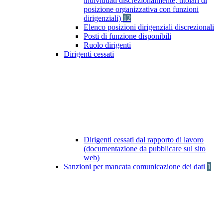
individuati discrezionalmente, titolari di
posizione organizzativa con funzioni
dirigenziali)
12
Elenco posizioni dirigenziali discrezionali
Posti di funzione disponibili
Ruolo dirigenti
Dirigenti cessati
Dirigenti cessati dal rapporto di lavoro
(documentazione da pubblicare sul sito
web)
Sanzioni per mancata comunicazione dei dati
1