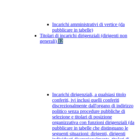
Incarichi amministrativi di vertice (da
pubblicare in tabelle)
Titolari di incarichi dirigenziali (dirigenti non
generali)
12
Incarichi dirigenziali, a qualsiasi titolo
conferiti, ivi inclusi quelli conferiti
discrezionalmente dall'organo di indirizzo
politico senza procedure pubbliche di
selezione e titolari di posizione
organizzativa con funzioni dirigenziali (da
pubblicare in tabelle che distinguano le
seguenti situazioni: dirigenti, dirigenti