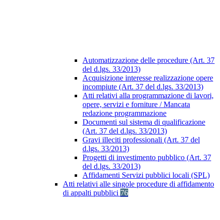
Automatizzazione delle procedure (Art. 37
del d.lgs. 33/2013)
Acquisizione interesse realizzazione opere
incompiute (Art. 37 del d.lgs. 33/2013)
Atti relativi alla programmazione di lavori,
opere, servizi e forniture / Mancata
redazione programmazione
Documenti sul sistema di qualificazione
(Art. 37 del d.lgs. 33/2013)
Gravi illeciti professionali (Art. 37 del
d.lgs. 33/2013)
Progetti di investimento pubblico (Art. 37
del d.lgs. 33/2013)
Affidamenti Servizi pubblici locali (SPL)
Atti relativi alle singole procedure di affidamento
di appalti pubblici
76