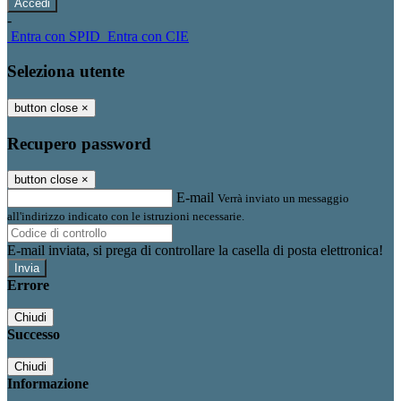
-
Entra con SPID
Entra con CIE
Seleziona utente
button close
×
Recupero password
button close
×
E-mail
Verrà inviato un messaggio
all'indirizzo indicato con le istruzioni necessarie.
E-mail inviata, si prega di controllare la casella di posta elettronica!
Errore
Chiudi
Successo
Chiudi
Informazione