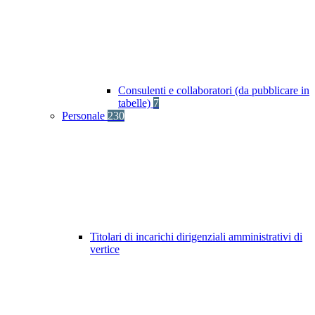
Consulenti e collaboratori (da pubblicare in
tabelle)
7
Personale
230
Titolari di incarichi dirigenziali amministrativi di
vertice