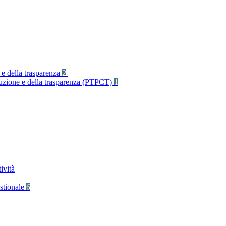
 e della trasparenza
2
rruzione e della trasparenza (PTPCT)
1
ività
stionale
6