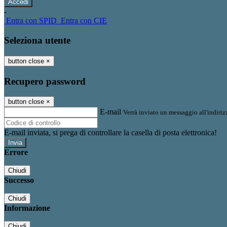
-
Entra con SPID
Entra con CIE
Seleziona utente
button close
×
Recupero password
button close
×
E-mail
Verrà inviato un messaggio all'indirizz
E-mail inviata, si prega di controllare la casella di posta elettronica!
Errore
Chiudi
Successo
Chiudi
Informazione
Chiudi