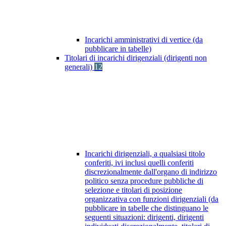
Incarichi amministrativi di vertice (da
pubblicare in tabelle)
Titolari di incarichi dirigenziali (dirigenti non
generali)
12
Incarichi dirigenziali, a qualsiasi titolo
conferiti, ivi inclusi quelli conferiti
discrezionalmente dall'organo di indirizzo
politico senza procedure pubbliche di
selezione e titolari di posizione
organizzativa con funzioni dirigenziali (da
pubblicare in tabelle che distinguano le
seguenti situazioni: dirigenti, dirigenti