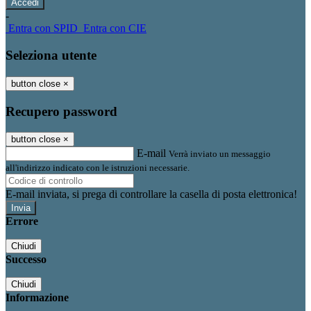
-
Entra con SPID
Entra con CIE
Seleziona utente
button close
×
Recupero password
button close
×
E-mail
Verrà inviato un messaggio
all'indirizzo indicato con le istruzioni necessarie.
E-mail inviata, si prega di controllare la casella di posta elettronica!
Errore
Chiudi
Successo
Chiudi
Informazione