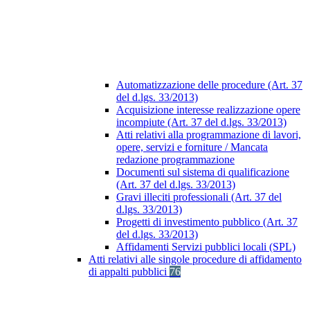
Automatizzazione delle procedure (Art. 37
del d.lgs. 33/2013)
Acquisizione interesse realizzazione opere
incompiute (Art. 37 del d.lgs. 33/2013)
Atti relativi alla programmazione di lavori,
opere, servizi e forniture / Mancata
redazione programmazione
Documenti sul sistema di qualificazione
(Art. 37 del d.lgs. 33/2013)
Gravi illeciti professionali (Art. 37 del
d.lgs. 33/2013)
Progetti di investimento pubblico (Art. 37
del d.lgs. 33/2013)
Affidamenti Servizi pubblici locali (SPL)
Atti relativi alle singole procedure di affidamento
di appalti pubblici
76