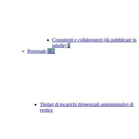
Consulenti e collaboratori (da pubblicare in
tabelle)
7
Personale
230
Titolari di incarichi dirigenziali amministrativi di
vertice