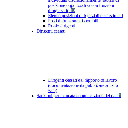
individuati discrezionalmente, titolari di
posizione organizzativa con funzioni
dirigenziali)
12
Elenco posizioni dirigenziali discrezionali
Posti di funzione disponibili
Ruolo dirigenti
Dirigenti cessati
Dirigenti cessati dal rapporto di lavoro
(documentazione da pubblicare sul sito
web)
Sanzioni per mancata comunicazione dei dati
1