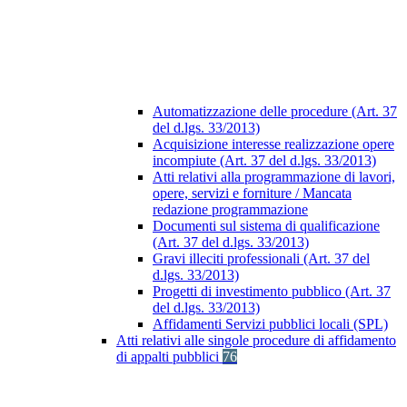
Automatizzazione delle procedure (Art. 37
del d.lgs. 33/2013)
Acquisizione interesse realizzazione opere
incompiute (Art. 37 del d.lgs. 33/2013)
Atti relativi alla programmazione di lavori,
opere, servizi e forniture / Mancata
redazione programmazione
Documenti sul sistema di qualificazione
(Art. 37 del d.lgs. 33/2013)
Gravi illeciti professionali (Art. 37 del
d.lgs. 33/2013)
Progetti di investimento pubblico (Art. 37
del d.lgs. 33/2013)
Affidamenti Servizi pubblici locali (SPL)
Atti relativi alle singole procedure di affidamento
di appalti pubblici
76