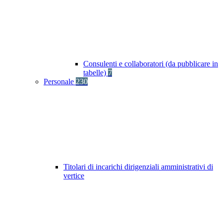
Consulenti e collaboratori (da pubblicare in
tabelle)
7
Personale
230
Titolari di incarichi dirigenziali amministrativi di
vertice