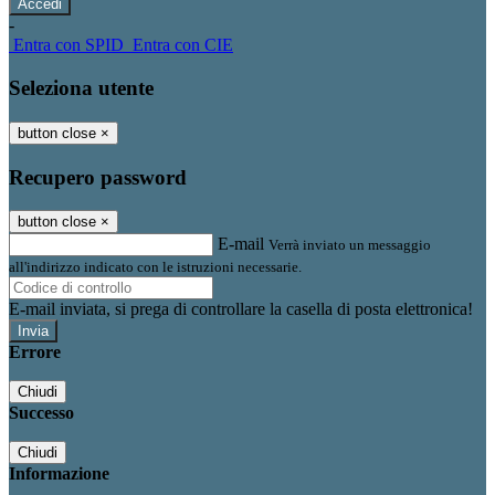
-
Entra con SPID
Entra con CIE
Seleziona utente
button close
×
Recupero password
button close
×
E-mail
Verrà inviato un messaggio
all'indirizzo indicato con le istruzioni necessarie.
E-mail inviata, si prega di controllare la casella di posta elettronica!
Errore
Chiudi
Successo
Chiudi
Informazione