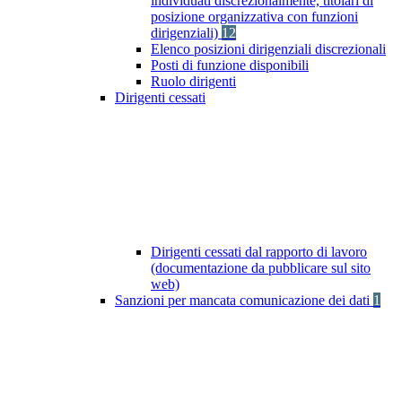
individuati discrezionalmente, titolari di
posizione organizzativa con funzioni
dirigenziali)
12
Elenco posizioni dirigenziali discrezionali
Posti di funzione disponibili
Ruolo dirigenti
Dirigenti cessati
Dirigenti cessati dal rapporto di lavoro
(documentazione da pubblicare sul sito
web)
Sanzioni per mancata comunicazione dei dati
1