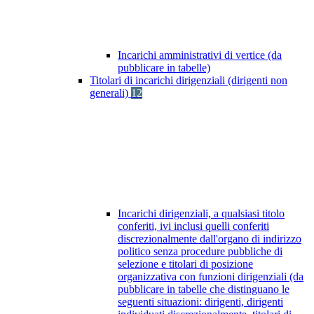
Incarichi amministrativi di vertice (da
pubblicare in tabelle)
Titolari di incarichi dirigenziali (dirigenti non
generali)
12
Incarichi dirigenziali, a qualsiasi titolo
conferiti, ivi inclusi quelli conferiti
discrezionalmente dall'organo di indirizzo
politico senza procedure pubbliche di
selezione e titolari di posizione
organizzativa con funzioni dirigenziali (da
pubblicare in tabelle che distinguano le
seguenti situazioni: dirigenti, dirigenti