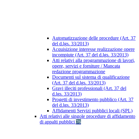
Automatizzazione delle procedure (Art. 37
del d.lgs. 33/2013)
Acquisizione interesse realizzazione opere
incompiute (Art. 37 del d.lgs. 33/2013)
Atti relativi alla programmazione di lavori,
opere, servizi e forniture / Mancata
redazione programmazione
Documenti sul sistema di qualificazione
(Art. 37 del d.lgs. 33/2013)
Gravi illeciti professionali (Art. 37 del
d.lgs. 33/2013)
Progetti di investimento pubblico (Art. 37
del d.lgs. 33/2013)
Affidamenti Servizi pubblici locali (SPL)
Atti relativi alle singole procedure di affidamento
di appalti pubblici
76