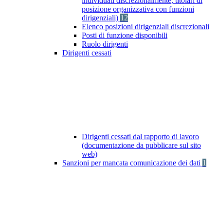
individuati discrezionalmente, titolari di
posizione organizzativa con funzioni
dirigenziali)
12
Elenco posizioni dirigenziali discrezionali
Posti di funzione disponibili
Ruolo dirigenti
Dirigenti cessati
Dirigenti cessati dal rapporto di lavoro
(documentazione da pubblicare sul sito
web)
Sanzioni per mancata comunicazione dei dati
1