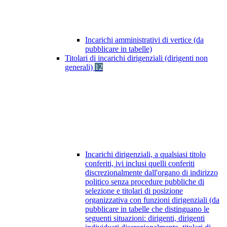
Incarichi amministrativi di vertice (da
pubblicare in tabelle)
Titolari di incarichi dirigenziali (dirigenti non
generali)
12
Incarichi dirigenziali, a qualsiasi titolo
conferiti, ivi inclusi quelli conferiti
discrezionalmente dall'organo di indirizzo
politico senza procedure pubbliche di
selezione e titolari di posizione
organizzativa con funzioni dirigenziali (da
pubblicare in tabelle che distinguano le
seguenti situazioni: dirigenti, dirigenti