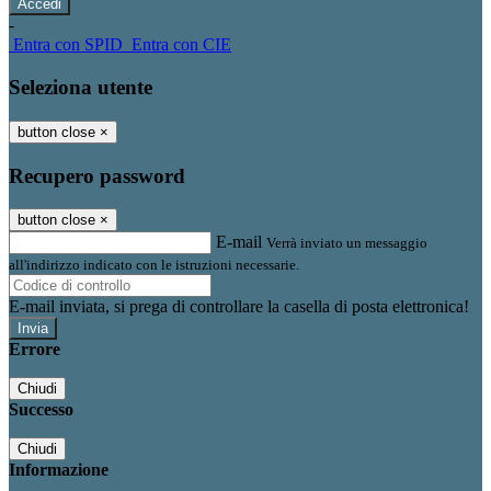
-
Entra con SPID
Entra con CIE
Seleziona utente
button close
×
Recupero password
button close
×
E-mail
Verrà inviato un messaggio
all'indirizzo indicato con le istruzioni necessarie.
E-mail inviata, si prega di controllare la casella di posta elettronica!
Errore
Chiudi
Successo
Chiudi
Informazione