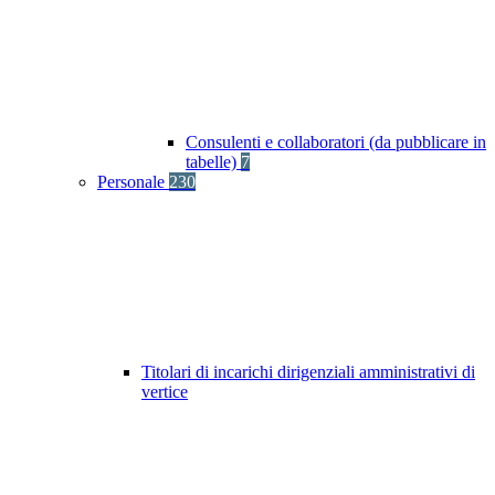
Consulenti e collaboratori (da pubblicare in
tabelle)
7
Personale
230
Titolari di incarichi dirigenziali amministrativi di
vertice