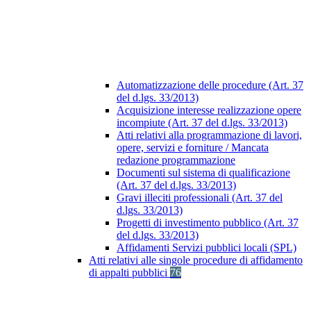
Automatizzazione delle procedure (Art. 37
del d.lgs. 33/2013)
Acquisizione interesse realizzazione opere
incompiute (Art. 37 del d.lgs. 33/2013)
Atti relativi alla programmazione di lavori,
opere, servizi e forniture / Mancata
redazione programmazione
Documenti sul sistema di qualificazione
(Art. 37 del d.lgs. 33/2013)
Gravi illeciti professionali (Art. 37 del
d.lgs. 33/2013)
Progetti di investimento pubblico (Art. 37
del d.lgs. 33/2013)
Affidamenti Servizi pubblici locali (SPL)
Atti relativi alle singole procedure di affidamento
di appalti pubblici
76