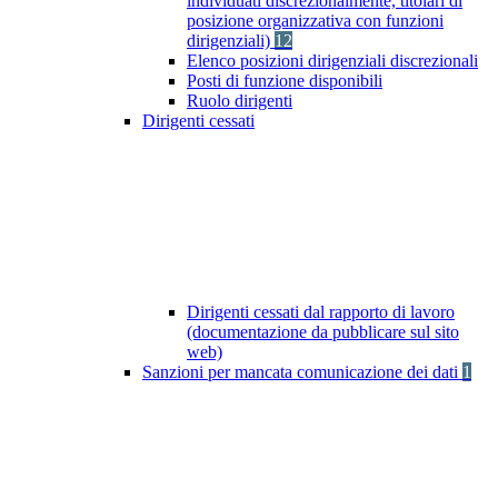
individuati discrezionalmente, titolari di
posizione organizzativa con funzioni
dirigenziali)
12
Elenco posizioni dirigenziali discrezionali
Posti di funzione disponibili
Ruolo dirigenti
Dirigenti cessati
Dirigenti cessati dal rapporto di lavoro
(documentazione da pubblicare sul sito
web)
Sanzioni per mancata comunicazione dei dati
1