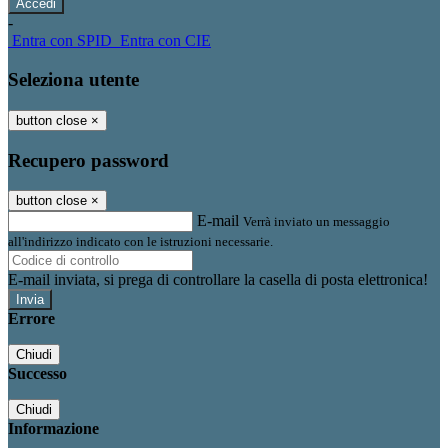
-
Entra con SPID
Entra con CIE
Seleziona utente
button close
×
Recupero password
button close
×
E-mail
Verrà inviato un messaggio
all'indirizzo indicato con le istruzioni necessarie.
E-mail inviata, si prega di controllare la casella di posta elettronica!
Errore
Chiudi
Successo
Chiudi
Informazione