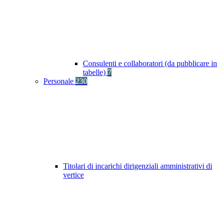
Consulenti e collaboratori (da pubblicare in
tabelle)
7
Personale
230
Titolari di incarichi dirigenziali amministrativi di
vertice