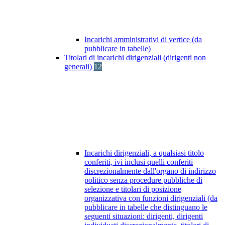
Incarichi amministrativi di vertice (da
pubblicare in tabelle)
Titolari di incarichi dirigenziali (dirigenti non
generali)
12
Incarichi dirigenziali, a qualsiasi titolo
conferiti, ivi inclusi quelli conferiti
discrezionalmente dall'organo di indirizzo
politico senza procedure pubbliche di
selezione e titolari di posizione
organizzativa con funzioni dirigenziali (da
pubblicare in tabelle che distinguano le
seguenti situazioni: dirigenti, dirigenti