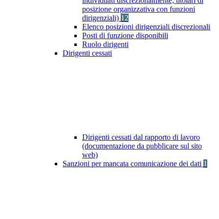
individuati discrezionalmente, titolari di
posizione organizzativa con funzioni
dirigenziali)
12
Elenco posizioni dirigenziali discrezionali
Posti di funzione disponibili
Ruolo dirigenti
Dirigenti cessati
Dirigenti cessati dal rapporto di lavoro
(documentazione da pubblicare sul sito
web)
Sanzioni per mancata comunicazione dei dati
1