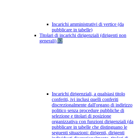
Incarichi amministrativi di vertice (da
pubblicare in tabelle)
Titolari di incarichi dirigenziali (dirigenti non
generali)
12
Incarichi dirigenziali, a qualsiasi titolo
conferiti, ivi inclusi quelli conferiti
discrezionalmente dall'organo di indirizzo
politico senza procedure pubbliche di
selezione e titolari di posizione
organizzativa con funzioni dirigenziali (da
pubblicare in tabelle che distinguano le
seguenti situazioni: dirigenti, dirigenti