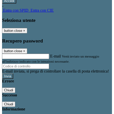
-
Entra con SPID
Entra con CIE
Seleziona utente
button close
×
Recupero password
button close
×
E-mail
Verrà inviato un messaggio
all'indirizzo indicato con le istruzioni necessarie.
E-mail inviata, si prega di controllare la casella di posta elettronica!
Errore
Chiudi
Successo
Chiudi
Informazione