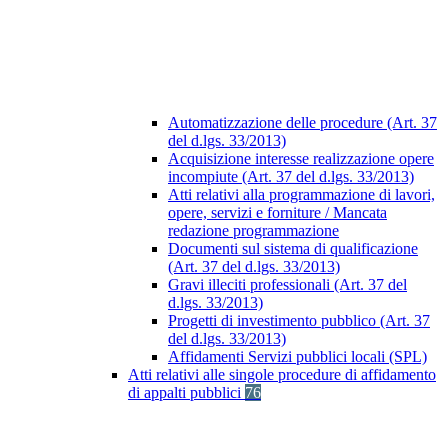
Automatizzazione delle procedure (Art. 37
del d.lgs. 33/2013)
Acquisizione interesse realizzazione opere
incompiute (Art. 37 del d.lgs. 33/2013)
Atti relativi alla programmazione di lavori,
opere, servizi e forniture / Mancata
redazione programmazione
Documenti sul sistema di qualificazione
(Art. 37 del d.lgs. 33/2013)
Gravi illeciti professionali (Art. 37 del
d.lgs. 33/2013)
Progetti di investimento pubblico (Art. 37
del d.lgs. 33/2013)
Affidamenti Servizi pubblici locali (SPL)
Atti relativi alle singole procedure di affidamento
di appalti pubblici
76