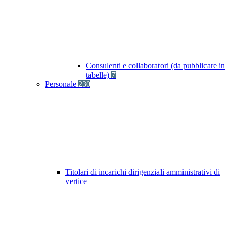
Consulenti e collaboratori (da pubblicare in
tabelle)
7
Personale
230
Titolari di incarichi dirigenziali amministrativi di
vertice